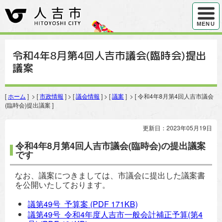
ハンバ
MENU
令和4年8月第4回人吉市議会(臨時会)提出
議案
[
ホーム
] > [
市政情報
] > [
議会情報
] > [
議案
] > [ 令和4年8月第4回人吉市議会
(臨時会)提出議案 ]
更新日：2023年05月19日
令和4年8月第4回人吉市議会(臨時会)の提出議案
です
なお、議案につきましては、市議会に提出した議案書
を公開いたしております。
議第49号 予算案
(PDF 171KB)
議第49号 令和4年度人吉市一般会計補正予算(第4