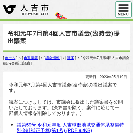
ハンバ
MENU
令和元年7月第4回人吉市議会(臨時会)提
出議案
[
ホーム
] > [
市政情報
] > [
議会情報
] > [
議案
] > [ 令和元年7月第4回人吉市議会
(臨時会)提出議案 ]
更新日：2023年05月19日
令和元年7月第4回人吉市議会(臨時会)の提出議案で
す。
議案につきましては、市議会に提出した議案書を公開
いたしております。(決算書を除く。案件に応じて一
部個人情報を削除しております。)
議第59号 令和元年度 人吉球磨地域交通体系整備特
別会計補正予算(第1号)
(PDF 92KB)