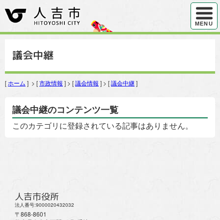
ハンバ
MENU
議会中継
[
ホーム
] > [
市政情報
] > [
議会情報
] > [
議会中継
]
議会中継のコンテンツ一覧
このカテゴリに登録されている記事はありません。
人吉市役所
法人番号:9000020432032
〒868-8601