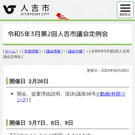
ハンバ
MENU
令和5年3月第2回人吉市議会定例会
[
ホーム
] > [
市政情報
] > [
議会情報
] > [
議会中継
] > [ 令和5年3月第2回人吉市
議会定例会 ]
更新日：2023年06月28日
開催日 2月28日
開会、提案理由説明、採決(議第36号)[
動画(外部リ
ンク)
]
開催日 3月7日、8日、9日