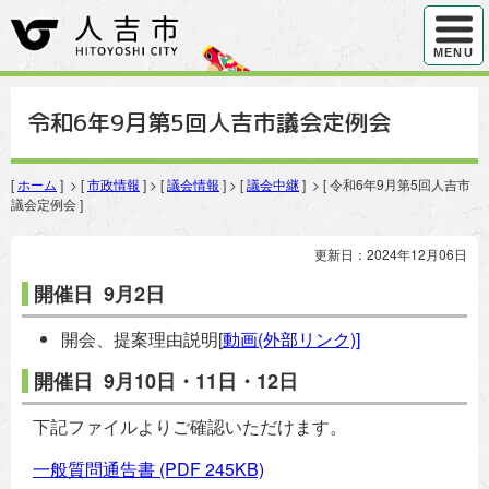
ハンバ
MENU
令和6年9月第5回人吉市議会定例会
[
ホーム
] > [
市政情報
] > [
議会情報
] > [
議会中継
] > [ 令和6年9月第5回人吉市
議会定例会 ]
更新日：2024年12月06日
開催日 9月2日
開会、提案理由説明[
動画(外部リンク)]
開催日 9月10日・11日・12日
下記ファイルよりご確認いただけます。
一般質問通告書
(PDF 245KB)