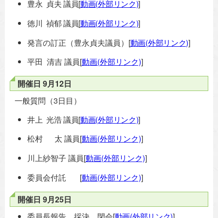
豊永 貞夫 議員[
動画(外部リンク)
]
徳川 禎郁 議員[
動画(外部リンク)
]
発言の訂正（豊永貞夫議員）
[
動画(外部リンク)
]
平田 清吉 議員[
動画(外部リンク)
]
開催日 9月12日
一般質問（3日目）
井上 光浩 議員[
動画(外部リンク)
]
松村 太 議員[
動画(外部リンク)
]
川上紗智子 議員[
動画(外部リンク)
]
委員会付託 [
動画(外部リンク)
]
開催日 9月25日
委員長報告、採決、閉会
[
動画(外部リンク)
]