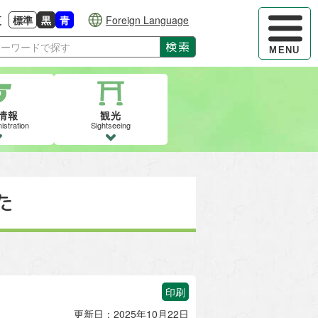
ハンバーガ
更
標準
黒
青
Foreign Language
大きさに戻す
る
背景色の変更：白
背景色の変更：黒
背景色の変更：青
検索
MENU
情報
観光
istration
Sightseeing
た
印刷
更新日：2025年10月22日