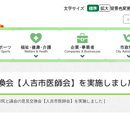
文字サイズ
標準
拡大
背景色変
文字の大きさをもとの
文字を大きくす
ポーツ
福祉･健康･介護
企業･事業者
市政
d Sports
Welfare & Health
Companies & Businesses
City Admin
換会【人吉市医師会】を実施しまし
 [ 市民と議会の意見交換会【人吉市医師会】を実施しました ]