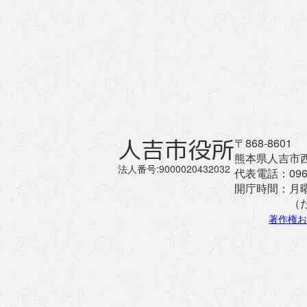
人吉市役所
〒868-8601
熊本県人吉市西
法人番号:9000020432032
代表電話：
096
開庁時間：
月
（
著作権お