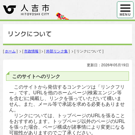
ハンバ
MENU
リンクについて
[
ホーム
] > [
市政情報
] > [
外部リンク集
] > [ リンクについて ]
更新日：2026年05月19日
このサイトへのリンク
このサイトから発信するコンテンツは「リンクフリ
ー」です。URLを他のホームページ(検索エンジン等
を含む)に掲載し、リンクを張っていただいて構いま
せん。また、メール等で承認を求める必要もありませ
ん。
リンクについては、トップページのURLを張ること
をおすすめします。トップページ以外のページのURL
を張った場合、ページ構成が諸事情により変更になる
可能性がありますのでご了承ください。