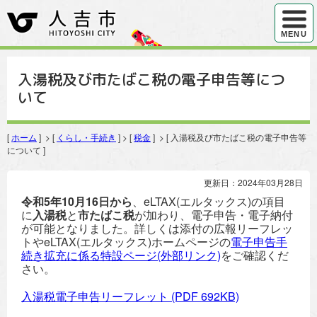
ハンバ
MENU
入湯税及び市たばこ税の電子申告等につ
いて
[
ホーム
] > [
くらし・手続き
] > [
税金
] > [ 入湯税及び市たばこ税の電子申告等
について ]
更新日：2024年03月28日
令和5年10月16日から
、eLTAX(エルタックス)の項目
に
入湯税
と
市たばこ税
が加わり、電子申告・電子納付
が可能となりました。詳しくは添付の広報リーフレッ
トやeLTAX(エルタックス)ホームページの
電子申告手
続き拡充に係る特設ページ(外部リンク)
をご確認くだ
さい。
入湯税電子申告リーフレット
(PDF 692KB)