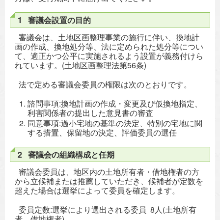
1 審議会設置の目的
審議会は、土地区画整理事業の施行に伴い、換地計
画の作成、換地処分等、法に定められた処分等につい
て、適正かつ公平に実施されるよう設置が義務付けら
れています。(土地区画整理法第56条)
法で定める審議会委員の権限は次のとおりです。
諮問事項:換地計画の作成・変更及び仮換地指定、
利害関係者の提出した意見書の審査
同意事項:過小宅地の基準の決定、特別の宅地に関
する措置、保留地の決定、評価委員の選任
2 審議会の組織構成と任期
審議会委員は、地区内の土地所有者・借地権者の方
から立候補または推薦していただき、候補者が定数を
超えた場合は選挙によって委員を確定します。
委員定数:選挙により選出される委員 8人(土地所有
者、借地権者)