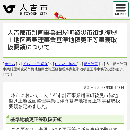
ハンバ
MENU
人吉都市計画事業紺屋町被災市街地復興
土地区画整理事業基準地積更正等事務取
扱要領について
[
ホーム
] > [
くらし・手続き
] > [
住まい・地域
] > [
都市計画
] > [ 人吉都市計画
事業紺屋町被災市街地復興土地区画整理事業基準地積更正等事務取扱要領につ
いて ]
更新日：2023年06月28日
本市において、人吉都市計画事業紺屋町被災市街地
復興土地区画整理事業に伴う基準地積更正等事務取扱
要領を定めました。
基準地積更正等取扱要領
この要領は、基準地積の更正等に係る事務の取り扱