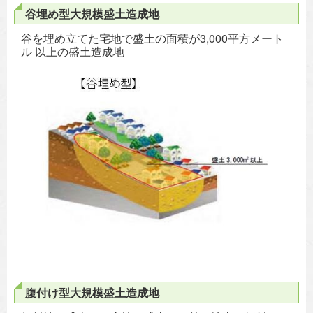
谷埋め型大規模盛土造成地
谷を埋め立てた宅地で盛土の面積が3,000平方メート
ル 以上の盛土造成地
腹付け型大規模盛土造成地