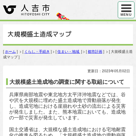
ハンバ
MENU
大規模盛土造成マップ
[
ホーム
] > [
くらし・手続き
] > [
住まい・地域
] > [
都市計画
] > [ 大規模盛土造
成マップ ]
更新日：2023年05月02日
大規模盛土造成地の調査に関する取組について
兵庫県南部地震や東北地方太平洋沖地震などでは、谷
や沢を大規模に埋めた盛土造成地で滑動崩落が発生
し、造成宅地における崖崩れや土砂の流出による災害
が発生しました。また、熊本地震においても、造成地
の一部で災害が発生しています。
国土交通省は、大規模な盛土造成地における宅地耐震
化の推進を図るため、「大規模盛土造成地の滑動崩落