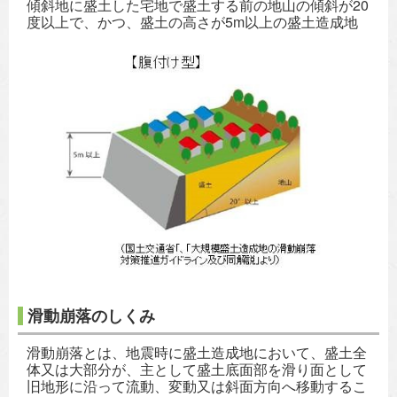
傾斜地に盛土した宅地で盛土する前の地山の傾斜が20
度以上で、かつ、盛土の高さが5m以上の盛土造成地
滑動崩落のしくみ
滑動崩落とは、地震時に盛土造成地において、盛土全
体又は大部分が、主として盛土底面部を滑り面として
旧地形に沿って流動、変動又は斜面方向へ移動するこ