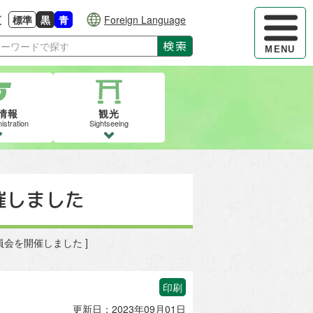
ハンバーガ
更
標準
黒
青
Foreign Language
大きさに戻す
る
背景色の変更：白
背景色の変更：黒
背景色の変更：青
検索
MENU
情報
観光
istration
Sightseeing
催しました
員会を開催しました ]
印刷
更新日：2023年09月01日