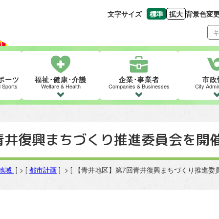
文字サイズ
標準
拡大
背景色変
文字の大きさをもとの
文字を大きくす
ポーツ
福祉･健康･介護
企業･事業者
市政
d Sports
Welfare & Health
Companies & Businesses
City Admin
青井復興まちづくり推進委員会を開
地域
] > [
都市計画
] > [ 【青井地区】第7回青井復興まちづくり推進委