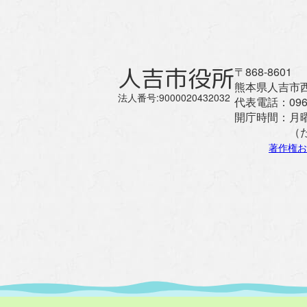
人吉市役所
〒868-8601
熊本県人吉市西
法人番号:9000020432032
代表電話：
096
開庁時間：
月
（
著作権お