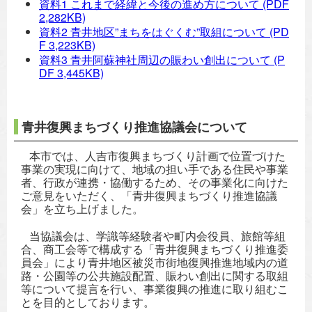
資料1 これまで経緯と今後の進め方について
(PDF
2,282KB)
資料2 青井地区”まちをはぐくむ”取組について
(PD
F 3,223KB)
資料3 青井阿蘇神社周辺の賑わい創出について
(P
DF 3,445KB)
青井復興まちづくり推進協議会について
本市では、人吉市復興まちづくり計画で位置づけた
事業の実現に向けて、地域の担い手である住民や事業
者、行政が連携・協働するため、その事業化に向けた
ご意見をいただく、「青井復興まちづくり推進協議
会」を立ち上げました。
当協議会は、学識等経験者や町内会役員、旅館等組
合、商工会等で構成する「青井復興まちづくり推進委
員会」により青井地区被災市街地復興推進地域内の道
路・公園等の公共施設配置、賑わい創出に関する取組
等について提言を行い、事業復興の推進に取り組むこ
とを目的としております。