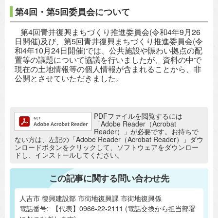
第4回・第5回委員会について
第4回青井復興まちづくり推進委員会(令和4年9月26
日開催)及び、第5回青井復興まちづくり推進委員会(令
和4年10月24日開催)では、公共施設や賑わい拠点の配
置等の議題について協議を行いましたが、資料の中で
現在の土地情報等の個人情報が含まれることから、非
公開とさせていただきました。
追加情報：PDFファイル
PDFファイルを閲覧するには
「Adobe Reader（Acrobat
Reader）」が必要です。お持ちで
ない方は、左記の「Adobe Reader（Acrobat Reader）」ダウ
ンロードボタンをクリックして、ソフトウェアをダウンロー
ドし、インストールしてください。
この記事に関する問い合わせ先
人吉市 復興建設部 市街地復興課 市街地復興係
電話番号:
【代表】0966-22-2111 (電話交換から担当部署