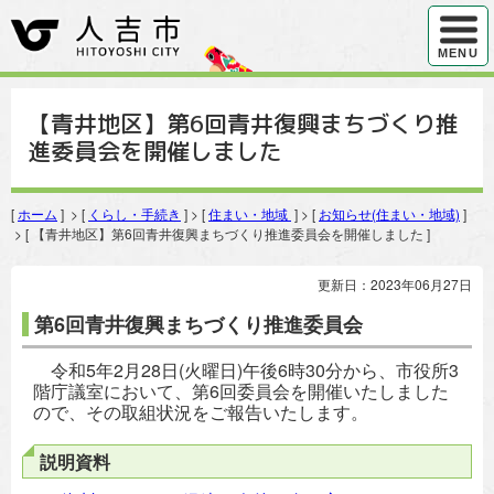
ハンバ
MENU
【青井地区】第6回青井復興まちづくり推
進委員会を開催しました
[
ホーム
] > [
くらし・手続き
] > [
住まい・地域
] > [
お知らせ(住まい・地域)
]
> [ 【青井地区】第6回青井復興まちづくり推進委員会を開催しました ]
更新日：2023年06月27日
第6回青井復興まちづくり推進委員会
令和5年2月28日(火曜日)午後6時30分から、市役所3
階庁議室において、第6回委員会を開催いたしました
ので、その取組状況をご報告いたします。
説明資料