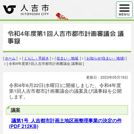
ハンバ
MENU
令和4年度第1回人吉市都市計画審議会 議
事録
[
ホーム
] > [
くらし・手続き
] > [
住まい・地域
] > [
お知らせ(住まい・地域)
]
> [ 令和4年度第1回人吉市都市計画審議会 議事録 ]
更新日：2023年05月19日
令和4年6月22日(水曜日)に開催しました、令和4年度
第1回人吉市都市計画審議会の議案及び議事録を公開
します。
議案
議第1号 人吉都市計画土地区画整理事業の決定の件
(PDF 212KB)