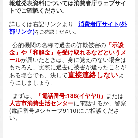
報道発表資料については消費者庁ウェブサイ
トでご確認ください。
詳しくは右記リンクより
消費者庁サイト(外
部リンク)
。
をご確認ください
公的機関の名称で過去の詐欺被害の
「
示談
金」や「和解金」
を受け取れるなどというメ
ール
が届いたときは、身に覚えのない場合は
もちろん、実際に過去に被害が逢ったことが
直接連絡
しない
ある場合でも、決して
よ
うにしましょう。
まずは、
「電話番号:188(イヤヤ!)」
または
人吉市消費生活センター
に電話するか、警察
(電話番号:#シャープ9110)にご相談くださ
い。