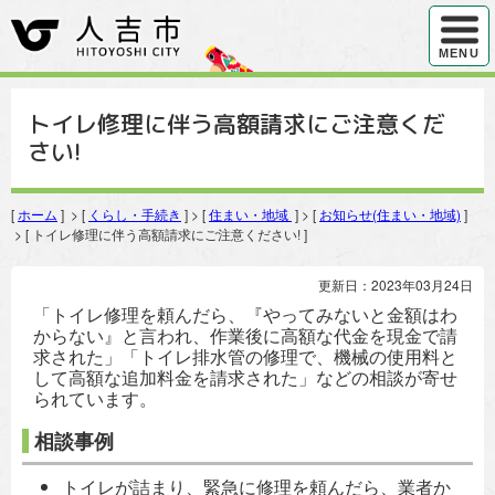
ハンバ
MENU
トイレ修理に伴う高額請求にご注意くだ
さい!
[
ホーム
] > [
くらし・手続き
] > [
住まい・地域
] > [
お知らせ(住まい・地域)
]
> [ トイレ修理に伴う高額請求にご注意ください! ]
更新日：2023年03月24日
「トイレ修理を頼んだら、『やってみないと金額はわ
からない』と言われ、作業後に高額な代金を現金で請
求された」「トイレ排水管の修理で、機械の使用料と
して高額な追加料金を請求された」などの相談が寄せ
られています。
相談事例
トイレが詰まり、緊急に修理を頼んだら、業者か