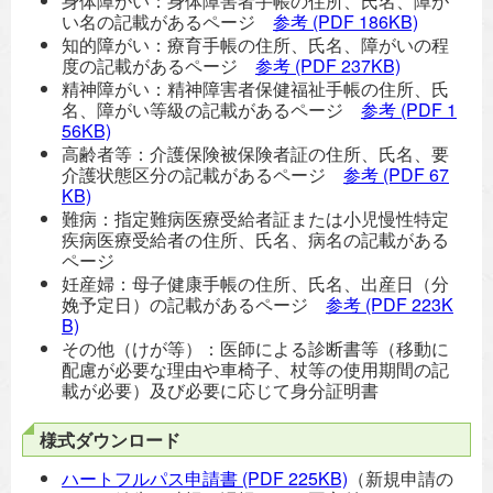
身体障がい：身体障害者手帳の住所、氏名、障が
い名の記載があるページ
参考
(PDF 186KB)
知的障がい：療育手帳の住所、氏名、障がいの程
度の記載があるページ
参考
(PDF 237KB)
精神障がい：精神障害者保健福祉手帳の住所、氏
名、障がい等級の記載があるページ
参考
(PDF 1
56KB)
高齢者等：介護保険被保険者証の住所、氏名、要
介護状態区分の記載があるページ
参考
(PDF 67
KB)
難病：指定難病医療受給者証または小児慢性特定
疾病医療受給者の住所、氏名、病名の記載がある
ページ
妊産婦：母子健康手帳の住所、氏名、出産日（分
娩予定日）の記載があるページ
参考
(PDF 223K
B)
その他（けが等）：医師による診断書等（移動に
配慮が必要な理由や車椅子、杖等の使用期間の記
載が必要）及び必要に応じて身分証明書
様式ダウンロード
ハートフルパス申請書
(PDF 225KB)
（新規申請の