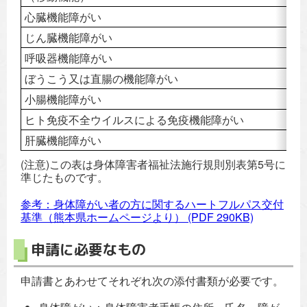
心臓機能障がい
4
じん臓機能障がい
4
呼吸器機能障がい
4
ぼうこう又は直腸の機能障がい
4
小腸機能障がい
4
ヒト免疫不全ウイルスによる免疫機能障がい
4
肝臓機能障がい
4
(注意)この表は身体障害者福祉法施行規則別表第5号に
準じたものです。
参考：身体障がい者の方に関するハートフルパス交付
基準（熊本県ホームページより）
(PDF 290KB)
申請に必要なもの
申請書とあわせてそれぞれ次の添付書類が必要です。