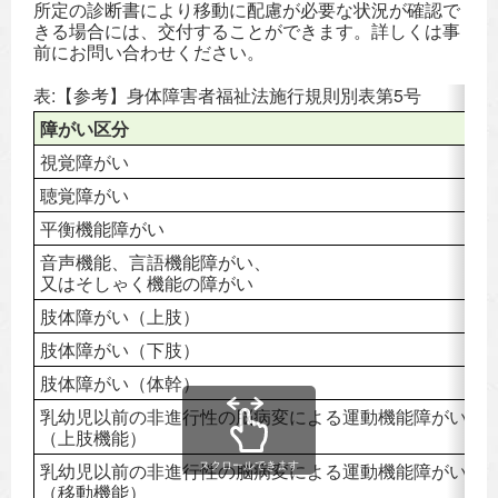
所定の診断書により移動に配慮が必要な状況が確認で
きる場合には、交付することができます。詳しくは事
前にお問い合わせください。
表:【参考】身体障害者福祉法施行規則別表第5号
障がい区分
対
視覚障がい
4
聴覚障がい
該
平衡機能障がい
5
音声機能、言語機能障がい、
該
又はそしゃく機能の障がい
肢体障がい（上肢）
2
肢体障がい（下肢）
6
肢体障がい（体幹）
5
乳幼児以前の非進行性の脳病変による運動機能障がい
2
（上肢機能）
スクロールできます
乳幼児以前の非進行性の脳病変による運動機能障がい
6
（移動機能）