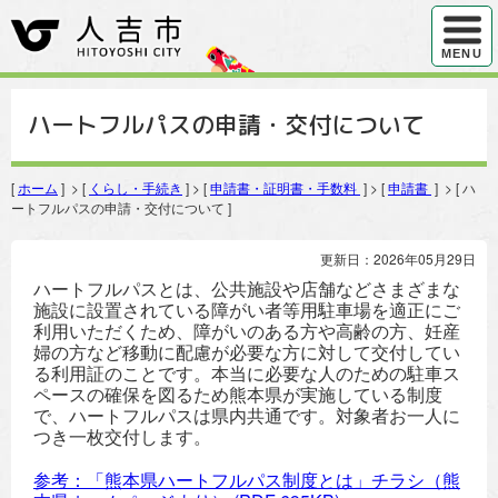
ハンバ
MENU
ハートフルパスの申請・交付について
[
ホーム
] > [
くらし・手続き
] > [
申請書・証明書・手数料
] > [
申請書
] > [ ハ
ートフルパスの申請・交付について ]
更新日：2026年05月29日
ハートフルパスとは、公共施設や店舗などさまざまな
施設に設置されている障がい者等用駐車場を適正にご
利用いただくため、障がいのある方や高齢の方、妊産
婦の方など移動に配慮が必要な方に対して交付してい
る利用証のことです。本当に必要な人のための駐車ス
ペースの確保を図るため熊本県が実施している制度
で、ハートフルパスは県内共通です。対象者お一人に
つき一枚交付します。
参考：「熊本県ハートフルパス制度とは」チラシ（熊