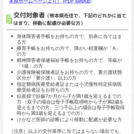
本県ホームページより）
(PDF 695KB)
交付対象者
（熊本県在住で、下記のどれかに当て
はまり、移動に配慮が必要な方）
身体障害者手帳をお持ちの方で、別表に当てはま
る方
療育手帳をお持ちの方で、障がい程度欄が「A
」
の方
精神障害者保健福祉手帳をお持ちの方で、等級が
「1
級」の方
介護保険被保険者証をお持ちの方で、要介護状態
区分が「要介護1
」以上の方
指定難病医療受給者証または小児慢性特定疾病医
療受給者証をお持ちの方
妊産婦で妊娠7
か月から子が満
1
歳を迎えるまでの
方 （双子の場合は母子手帳取得時から子が満
2
歳を
迎えるまでの方、三つ子以上の場合は母子手帳取得
時から満
3
歳を迎えるまでの方）
けがなど医師の診断により移動に配慮が必要な方
（注意）以上の交付基準に当てはまらない場合でも、