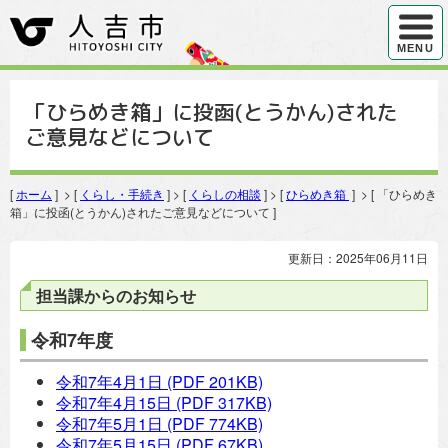
ハンバ
MENU
「ひらめき箱」に投函(とうかん)された
ご意見などについて
[
ホーム
] > [
くらし・手続き
] > [
くらしの相談
] > [
ひらめき箱
] > [ 「ひらめき
箱」に投函(とうかん)されたご意見などについて ]
更新日：2025年06月11日
担当課からのお知らせ
令和7年度
令和7年4月1日
(PDF 201KB)
令和7年4月15日
(PDF 317KB)
令和7年5月1日
(PDF 774KB)
令和7年5月15日
(PDF 67KB)