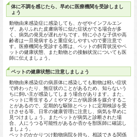
体に不調を感じたら、早めに医療機関を受診しまし
ょう
動物由来感染症に感染しても、かぜやインフルエン
ザ、ありふれた皮膚病等に似た症状がでる場合が多
く、病気の発見が遅れがちです。特に小さな子供や高
齢者は一旦発病すると重症化しやすいので要注意で
す。医療機関を受診する際は、ペットの飼育状況やペ
ットの健康状態、また動物との接触状況についても医
師に伝えましょう。
ペットの健康状態に注意しましょう
動物由来感染症の病原体に感染しても動物は軽い症状
で終わったり、無症状のことがあるため、知らないう
ちに飼い主が感染してしまう場合があります。また、
ペットに寄生するノミやマダニが病原体を媒介するこ
とがあるので、定期的な駆除とペットに定期検診を受
けさせる等、日常の健康管理に注意し、病気を早めに
見つけましょう。またペットが病気と診断された場
合、人にうつる可能性があるか否かを獣医師に確認し
ましょう。
ペットのかかりつけ動物病院を持ち、相談できる関係