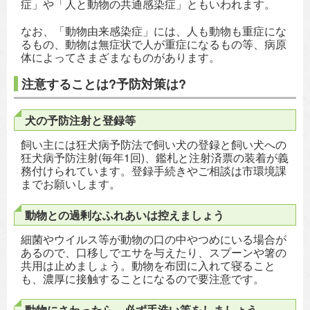
症」や「人と動物の共通感染症」ともいわれます。
なお、「動物由来感染症」には、人も動物も重症にな
るもの、動物は無症状で人が重症になるもの等、病原
体によってさまざまなものがあります。
注意することは?予防対策は?
犬の予防注射と登録等
飼い主には狂犬病予防法で飼い犬の登録と飼い犬への
狂犬病予防注射(毎年1回)、鑑札と注射済票の装着が義
務付けられています。登録手続きやご相談は市環境課
までお願いします。
動物との過剰なふれあいは控えましょう
細菌やウイルス等が動物の口の中やつめにいる場合が
あるので、口移しでエサを与えたり、スプーンや箸の
共用は止めましょう。動物を布団に入れて寝ること
も、濃厚に接触することになるので要注意です。
動物にさわったら、必ず手洗い等をしましょう