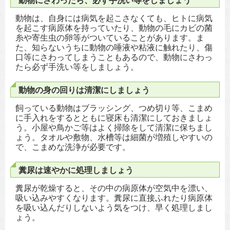
動物は、自身には病気を起こさなくても、ヒトに病気
を起こす病原体を持っていたり、動物の毛にカビの菌
糸や寄生虫の卵等がついていることがあります。ま
た、知らないうちに動物の唾液や粘液に触れたり、傷
口等にさわってしまうこともあるので、動物にさわっ
たら必ず手洗い等をしましょう。
動物の身の回りは清潔にしましょう
飼っている動物はブラッシング、つめ切り等、こまめ
に手入れをするとともに寝床も清潔にしておきましょ
う。小屋や鳥かご等はよく掃除をして清潔に保ちまし
ょう。タオルや敷物、水槽等は細菌が増殖しやすいの
で、こまめな洗浄が必要です。
糞尿は速やかに処理しましょう
糞尿が乾燥すると、その中の病原体が空気中を漂い、
吸い込みやすくなります。糞尿に直接ふれたり病原体
を吸い込んだりしないよう気をつけ、早く処理しまし
ょう。