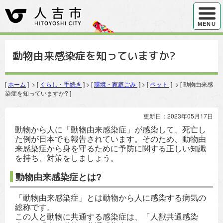
ハンバ
MENU
動物由来感染症を知っていますか?
[
ホーム
] > [
くらし・手続き
] > [
環境・家庭ごみ
] > [
ペット
] > [ 動物由来感
染症を知っていますか? ]
更新日：2023年05月17日
動物から人に「動物由来感染症」が感染して、死亡し
た例が日本でも報告されています。そのため、動物由
来感染症から身を守るために予防に関する正しい知識
を持ち、対策をしましょう。
動物由来感染症とは?
「動物由来感染症」とは動物から人に感染する病気の
総称です。
この人と動物に共通する感染症は、「人獣共通感染