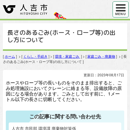
ハンバ
MENU
長さのあるごみ(ホース・ロープ等)の出
し方について
[
ホーム
] > [
くらし・手続き
] > [
環境・家庭ごみ
] > [
家庭ごみ・廃棄物
] > [ 長
さのあるごみ(ホース・ロープ等)の出し方について ]
更新日：2023年08月17日
ホースやロープ等の長いものをそのまま排出すると、ご
み処理施設においてクレーンに絡まる等、設備故障の原
因になる場合があります。ごみとして出す前に、1メー
トル以下の長さに切断してください。
この記事に関する問い合わせ先
人吉市 市民部 環境課 廃棄物対策係