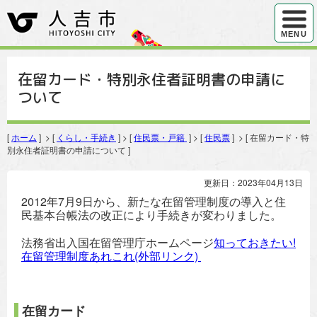
ハンバ
MENU
在留カード・特別永住者証明書の申請に
ついて
[
ホーム
] > [
くらし・手続き
] > [
住民票・戸籍
] > [
住民票
] > [ 在留カード・特
別永住者証明書の申請について ]
更新日：2023年04月13日
2012年7月9日から、新たな在留管理制度の導入と住
民基本台帳法の改正により手続きが変わりました。
法務省出入国在留管理庁ホームページ
知っておきたい!
在留管理制度あれこれ(外部リンク)
在留カード