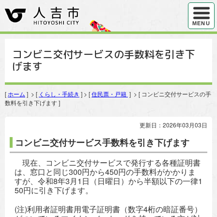
ハンバ
MENU
コンビニ交付サービスの手数料を引き下
げます
[
ホーム
] > [
くらし・手続き
] > [
住民票・戸籍
] > [ コンビニ交付サービスの手
数料を引き下げます ]
更新日：2026年03月03日
コンビニ交付サービス手数料を引き下げます
現在、コンビニ交付サービスで発行する各種証明書
は、窓口と同じ300円から450円の手数料がかかりま
すが、令和8年3月1日（日曜日）から半額以下の一律1
50円に引き下げます。
(注)利用者証明書用電子証明書（数字4桁の暗証番号）