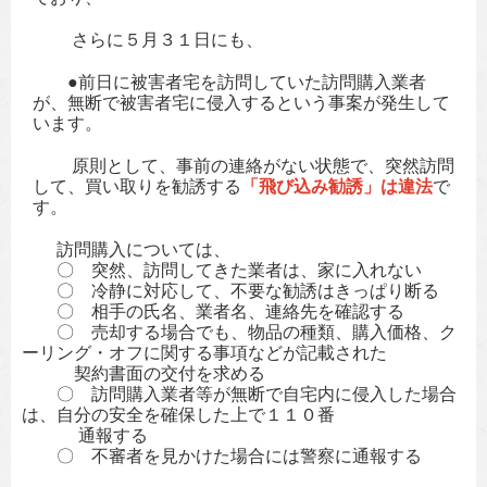
さらに５月３１日にも、
●前日に被害者宅を訪問していた訪問購入業者
が、無断で被害者宅に侵入
するという事案が発生して
います。
原則として、事前の連絡がない状態で、突然訪問
して、買い取りを勧誘
する
「飛び込み勧誘」は違法
で
す。
訪問購入については、
〇 突然、訪問してきた業者は、家に入れない
〇 冷静に対応して、不要な勧誘はきっぱり断る
〇 相手の氏名、業者名、連絡先を確認する
〇 売却する場合でも、物品の種類、購入価格、ク
ーリング・オフに関する事項などが記載された
契約書面の交付を求める
〇 訪問購入業者等が無断で自宅内に侵入した場合
は、自分の安全を確保した上で１１０番
通報する
〇 不審者を見かけた場合には警察に通報する