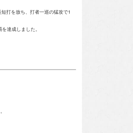
長短打を放ち、打者一巡の猛攻で1
覇を達成しました。
た。