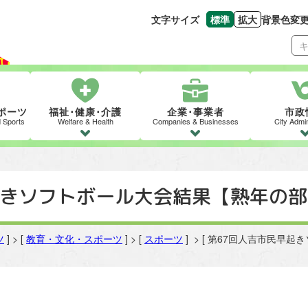
文字サイズ
標準
拡大
背景色変
文字の大きさをもとの
文字を大きくす
ポーツ
福祉･健康･介護
企業･事業者
市政
d Sports
Welfare & Health
Companies & Businesses
City Admin
起きソフトボール大会結果【熟年の部
ツ
] > [
教育・文化・スポーツ
] > [
スポーツ
] > [ 第67回人吉市民早