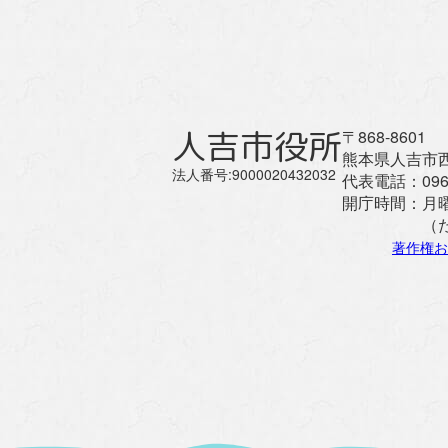
人吉市役所
〒868-8601
熊本県人吉市西
法人番号:9000020432032
代表電話：
096
開庁時間：
月
（
著作権お