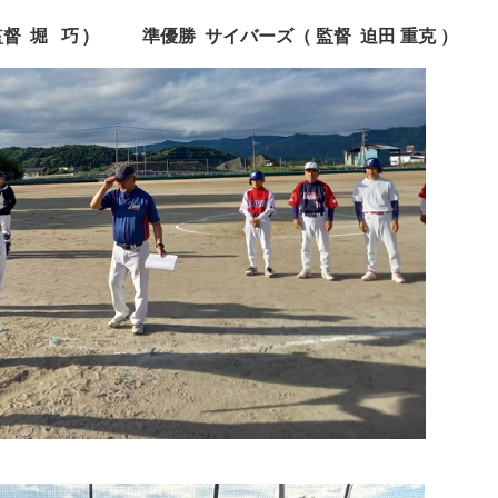
 監督 堀 巧 ) 準優勝
サイバーズ（ 監督 迫田 重克 ）