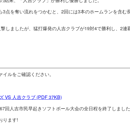
試合の結果、「人吉クラブ」が勝利し優勝しました。
ら3点を奪い流れをつかむと、2回には3本のホームランを含む
撃しましたが、猛打爆発の人吉クラブが19対4で勝利し、2連
ァイルをご確認ください。
 VS 人吉クラブ
(PDF 37KB)
、第67回人吉市民早起きソフトボール大会の全日程を終了しまし
おります!