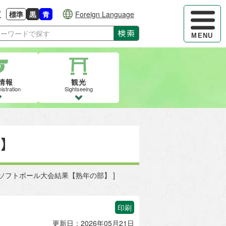
ハンバーガ
更
標準
黒
青
Foreign Language
大きさに戻す
る
背景色の変更：白
背景色の変更：黒
背景色の変更：青
検索
MENU
情報
観光
istration
Sightseeing
】
起きソフトボール大会結果【熟年の部】 ]
印刷
更新日：2026年05月21日