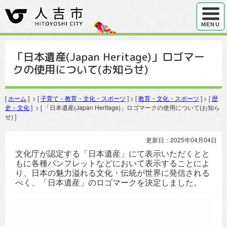
ハンバ
MENU
「日本遺産(Japan Heritage)」ロゴマー
クの使用について(お知らせ)
[
ホーム
] > [
子育て・教育・文化・スポーツ
] > [
教育・文化・スポーツ
] > [
歴
史・文化
] > [ 「日本遺産(Japan Heritage)」ロゴマークの使用について(お知ら
せ) ]
更新日：2025年04月04日
文化庁が認定する「日本遺産」にて表示いただくとと
もに各種パンフレットなどにおいて表示することによ
り、日本の魅力溢れる文化・伝統が世界に発信される
べく、「日本遺産」のロゴマークを決定しました。