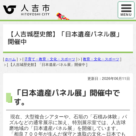
ハンバ
MENU
【人吉城歴史館】「日本遺産パネル展」
開催中
[
ホーム
] > [
子育て・教育・文化・スポーツ
] > [
教育・文化・スポーツ
]
> [ 【人吉城歴史館】「日本遺産パネル展」開催中 ]
更新日：2026年06月11日
「日本遺産パネル展」開催中で
す。
現在、大型複合シアターや、石垣の「石積み体験」パ
ズルなどの通常展示に加え、特別展示室では、人吉球
磨地域の「日本遺産パネル展」を開催しています。
「相良７００年が生んだ保守と進取の文化～日本でも