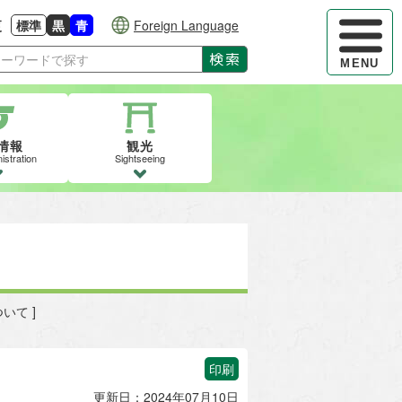
ハンバーガ
更
標準
黒
青
Foreign Language
大きさに戻す
る
背景色の変更：白
背景色の変更：黒
背景色の変更：青
検索
MENU
情報
観光
istration
Sightseeing
いて ]
印刷
更新日：2024年07月10日