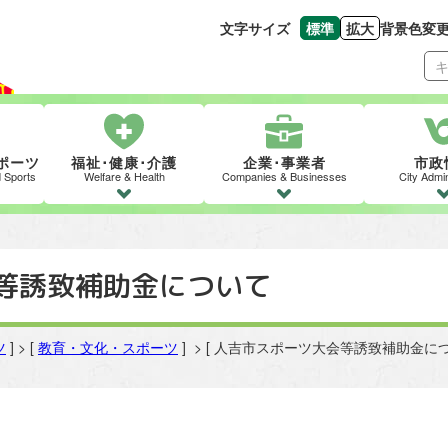
文字サイズ
標準
拡大
背景色変
文字の大きさをもとの
文字を大きくす
ポーツ
福祉･健康･介護
企業･事業者
市政
d Sports
Welfare & Health
Companies & Businesses
City Admin
等誘致補助金について
ツ
] > [
教育・文化・スポーツ
] > [ 人吉市スポーツ大会等誘致補助金につ