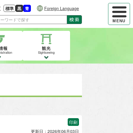
ハンバーガ
更
標準
黒
青
Foreign Language
大きさに戻す
る
背景色の変更：白
背景色の変更：黒
背景色の変更：青
検索
MENU
情報
観光
istration
Sightseeing
印刷
更新日：2026年06月03日