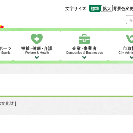
文字サイズ
標準
拡大
背景色変
文字の大きさをもとの
文字を大きくす
ポーツ
福祉･健康･介護
企業･事業者
市政
d Sports
Welfare & Health
Companies & Businesses
City Admin
の文化財 ]