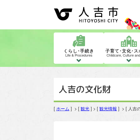
くらし･手続き
子育て･文化･ス
Life & Procedures
Childcare, Culture an
人吉の文化財
[
ホーム
] > [
観光
] > [
観光情報
] > [ 人吉