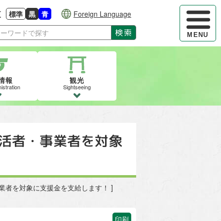
ハンバーガ
更
標準
黒
青
Foreign Language
大きさに戻す
る
背景色の変更：白
背景色の変更：黒
背景色の変更：青
検索
MENU
情報
観光
istration
Sightseeing
生活者・事業者を対象
事業者を対象に支援金を支給します！ ]
印刷