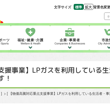
文字サイズ
標準
拡大
背景色変
文字の大きさをもとの
文字を大きくす
ポーツ
福祉･健康･介護
企業･事業者
市政
d Sports
Welfare & Health
Companies & Businesses
City Admin
支援事業】LPガスを利用している
す！
] > [ 【物価高騰対応重点支援事業】LPガスを利用している生活者・