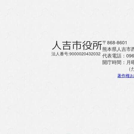
人吉市役所
〒868-8601
熊本県人吉市西
法人番号:9000020432032
代表電話：
096
開庁時間：
月
（
著作権お