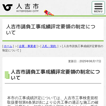
ハンバ
MENU
人吉市請負工事成績評定要領の制定につ
いて
[
ホーム
] > [
企業・事業者
] > [
入札・契約
] > [ 人吉市請負工事成績評定要領の
制定について ]
更新日：2025年06月17日
人吉市請負工事成績評定要領の制定につ
いて
本市の工事成績評定については、人吉市工事検査規程
取扱要領第6条第2項により公共工事の適正な施工の確