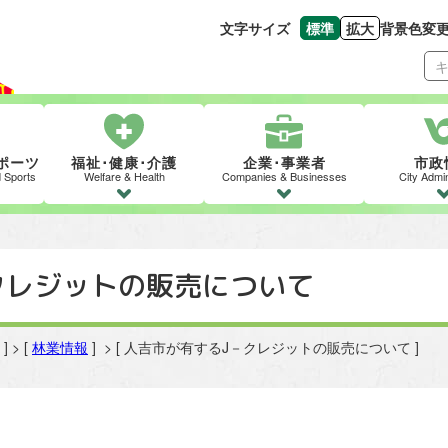
文字サイズ
標準
拡大
背景色変
文字の大きさをもとの
文字を大きくす
ポーツ
福祉･健康･介護
企業･事業者
市政
d Sports
Welfare & Health
Companies & Businesses
City Admin
クレジットの販売について
] > [
林業情報
] > [ 人吉市が有するJ－クレジットの販売について ]