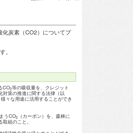
化炭素（CO2）についてプ
ます。
るCO
等の吸収量を、クレジット
2
化対策の推進に関する法律（以
、様々な用途に活用することができ
まうCO
（カーボン）を、森林に
2
る取組のこと。