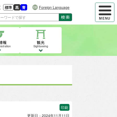
ハンバーガ
更
標準
黒
青
Foreign Language
大きさに戻す
る
背景色の変更：白
背景色の変更：黒
背景色の変更：青
検索
MENU
情報
観光
istration
Sightseeing
印刷
更新日：2024年11月11日