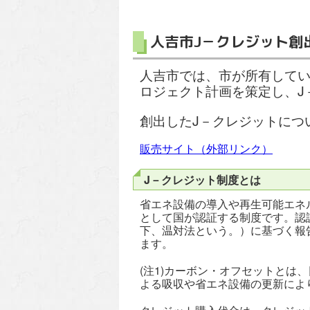
人吉市J－クレジット創出
人吉市では、市が所有してい
ロジェクト計画を策定し、J
創出したJ－クレジットにつ
販売サイト（外部リンク）
J－クレジット制度とは
省エネ設備の導入や再生可能エネ
として国が認証する制度です。認
下、温対法という。）に基づく報
ます。
(注1)カーボン・オフセットとは
よる吸収や省エネ設備の更新によ