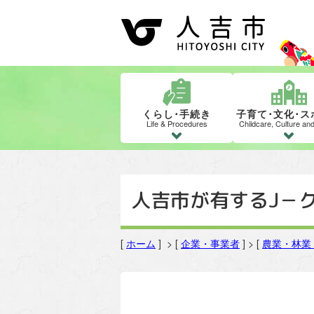
くらし･手続き
子育て･文化･ス
Life & Procedures
Childcare, Culture an
人吉市が有するJ－
[
ホーム
] > [
企業・事業者
] > [
農業・林業