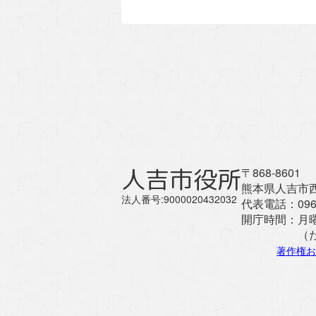
人吉市役所
〒868-8601
熊本県人吉市西
法人番号:9000020432032
代表電話：
096
開庁時間：
月
（
著作権お