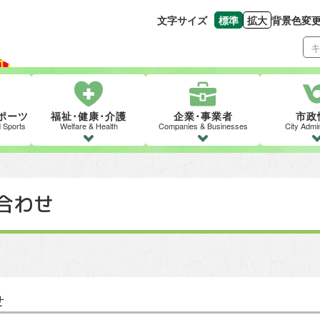
文字サイズ
標準
拡大
背景色変
文字の大きさをもとの
文字を大きくす
ポーツ
福祉･健康･介護
企業･事業者
市政
d Sports
Welfare & Health
Companies & Businesses
City Admin
合わせ
せ