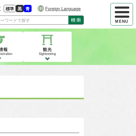
ハンバーガ
更
標準
黒
青
Foreign Language
大きさに戻す
る
背景色の変更：白
背景色の変更：黒
背景色の変更：青
検索
MENU
情報
観光
istration
Sightseeing