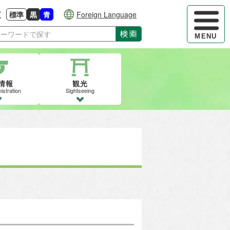
ハンバーガ
更
標準
黒
青
Foreign Language
大きさに戻す
る
背景色の変更：白
背景色の変更：黒
背景色の変更：青
検索
MENU
情報
観光
istration
Sightseeing