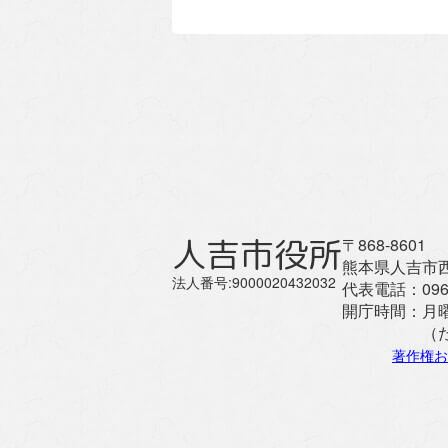
人吉市役所
〒868-8601
熊本県人吉市西
法人番号:9000020432032
代表電話：
096
開庁時間：
月
（
著作権お