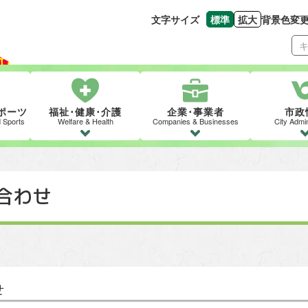
文字サイズ
標準
拡大
背景色変
文字の大きさをもとの
文字を大きくす
ポーツ
福祉･健康･介護
企業･事業者
市政
d Sports
Welfare & Health
Companies & Businesses
City Admin
合わせ
せ