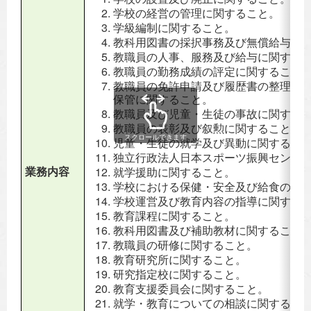
学校の経営の管理に関すること。
学級編制に関すること。
教科用図書の採択事務及び無償給与事
教職員の人事、服務及び給与に関する
教職員の勤務成績の評定に関すること
教職員の免許申請及び履歴書の整理・
保管に関すること。
教職員及び児童・生徒の事故に関する
教職員の表彰及び叙勲に関すること。
スクロールできます
児童・生徒の就学及び異動に関するこ
独立行政法人日本スポーツ振興センタ
業務内容
就学援助に関すること。
学校における保健・安全及び給食の指
学校運営及び教育内容の指導に関する
教育課程に関すること。
教科用図書及び補助教材に関すること
教職員の研修に関すること。
教育研究所に関すること。
研究指定校に関すること。
教育支援委員会に関すること。
就学・教育についての相談に関するこ