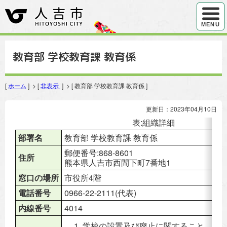
ハンバ
MENU
教育部 学校教育課 教育係
[
ホーム
] > [
非表示
] > [ 教育部 学校教育課 教育係 ]
更新日：2023年04月10日
表:組織詳細
部署名
教育部 学校教育課 教育係
郵便番号:868-8601
住所
熊本県人吉市西間下町7番地1
窓口の場所
市役所4階
電話番号
0966-22-2111(代表)
内線番号
4014
学校の設置及び廃止に関すること。