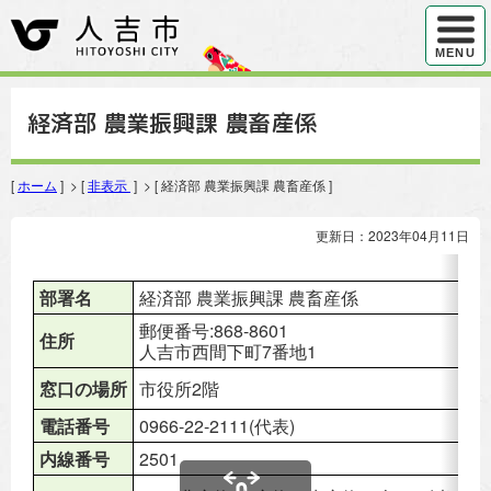
ハンバ
MENU
経済部 農業振興課 農畜産係
[
ホーム
] > [
非表示
] > [ 経済部 農業振興課 農畜産係 ]
更新日：2023年04月11日
部署名
経済部 農業振興課 農畜産係
郵便番号:868-8601
住所
人吉市西間下町7番地1
窓口の場所
市役所2階
電話番号
0966-22-2111(代表)
内線番号
2501