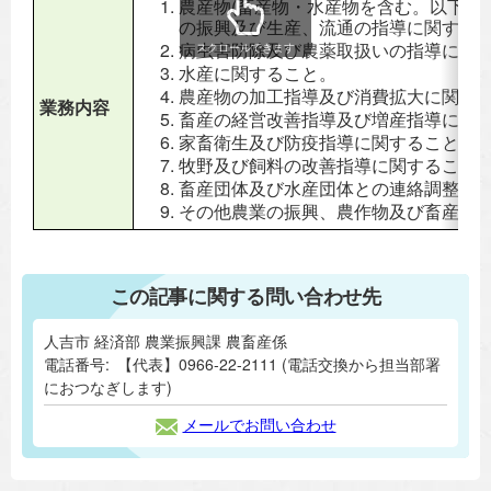
農産物(畜産物・水産物を含む。以下同じ
の振興及び生産、流通の指導に関する
病虫害防除及び農薬取扱いの指導に関
スクロールできます
水産に関すること。
農産物の加工指導及び消費拡大に関す
業務内容
畜産の経営改善指導及び増産指導に関
家畜衛生及び防疫指導に関すること。
牧野及び飼料の改善指導に関すること
畜産団体及び水産団体との連絡調整に
その他農業の振興、農作物及び畜産に
この記事に関する問い合わせ先
人吉市 経済部 農業振興課 農畜産係
電話番号:
【代表】0966-22-2111 (電話交換から担当部署
におつなぎします)
メールでお問い合わせ