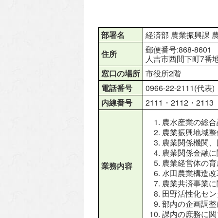
部署名
経済部 農業振興課 
郵便番号:868-8601
住所
人吉市西間下町7番地
窓口の場所
市役所2階
電話番号
0966-22-2111(代表)
内線番号
2111・2112・2113
農水産業の総合
農業振興地域整
農業関係機関、
農業関係金融に
農業経営体の育
業務内容
水田農業構造改
農業共済事業に
田野活性化セン
部内の企画調整
課内の庶務に関