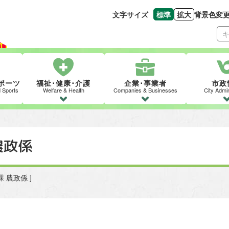
文字サイズ
標準
拡大
背景色変
文字の大きさをもとの
文字を大きくす
ポーツ
福祉･健康･介護
企業･事業者
市政
d Sports
Welfare & Health
Companies & Businesses
City Admin
農政係
課 農政係 ]