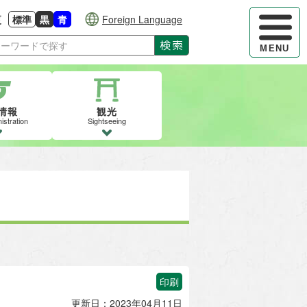
ハンバーガ
更
標準
黒
青
Foreign Language
大きさに戻す
る
背景色の変更：白
背景色の変更：黒
背景色の変更：青
検索
MENU
情報
観光
istration
Sightseeing
印刷
更新日：2023年04月11日