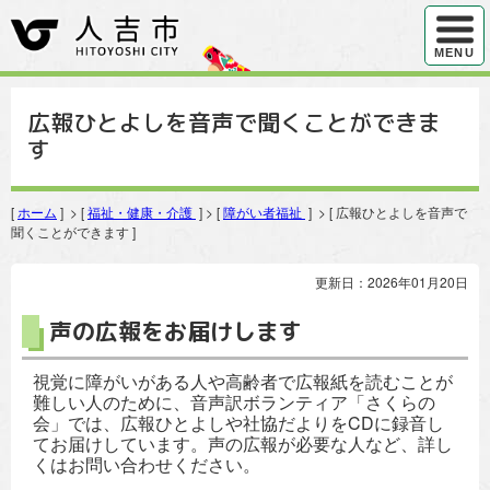
ハンバ
MENU
広報ひとよしを音声で聞くことができま
す
[
ホーム
] > [
福祉・健康・介護
] > [
障がい者福祉
] > [ 広報ひとよしを音声で
聞くことができます ]
更新日：2026年01月20日
声の広報をお届けします
視覚に障がいがある人や高齢者で広報紙を読むことが
難しい人のために、音声訳ボランティア「さくらの
会」では、広報ひとよしや社協だよりをCDに録音し
てお届けしています。声の広報が必要な人など、詳し
くはお問い合わせください。