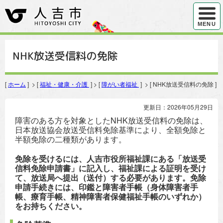
ハンバ
MENU
NHK放送受信料の免除
[
ホーム
] > [
福祉・健康・介護
] > [
障がい者福祉
] > [ NHK放送受信料の免除 ]
更新日：2026年05月29日
障害のある方を対象としたNHK放送受信料の免除は、
日本放送協会放送受信料免除基準により、全額免除と
半額免除の二種類があります。
免除を受けるには、人吉市役所福祉課にある「放送受
信料免除申請書」に記入し、福祉課による証明を受け
て、放送局へ提出（送付）する必要があります。免除
申請手続きには、印鑑と障害者手帳（身体障害者手
帳、療育手帳、精神障害者保健福祉手帳のいずれか）
をお持ちください。