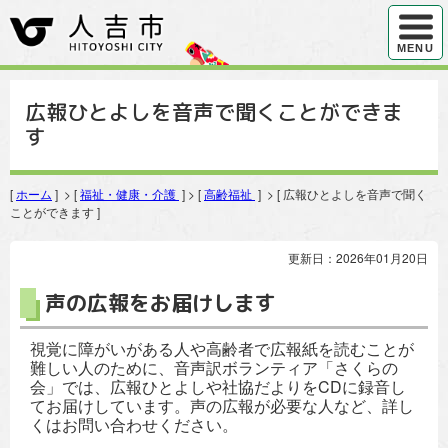
ハンバ
MENU
広報ひとよしを音声で聞くことができま
す
[
ホーム
] > [
福祉・健康・介護
] > [
高齢福祉
] > [ 広報ひとよしを音声で聞く
ことができます ]
更新日：2026年01月20日
声の広報をお届けします
視覚に障がいがある人や高齢者で広報紙を読むことが
難しい人のために、音声訳ボランティア「さくらの
会」では、広報ひとよしや社協だよりをCDに録音し
てお届けしています。声の広報が必要な人など、詳し
くはお問い合わせください。