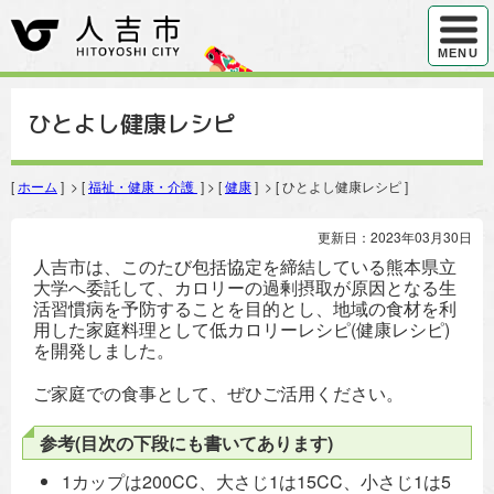
ハンバ
MENU
ひとよし健康レシピ
[
ホーム
] > [
福祉・健康・介護
] > [
健康
] > [ ひとよし健康レシピ ]
更新日：2023年03月30日
人吉市は、このたび包括協定を締結している熊本県立
大学へ委託して、カロリーの過剰摂取が原因となる生
活習慣病を予防することを目的とし、地域の食材を利
用した家庭料理として低カロリーレシピ(健康レシピ)
を開発しました。
ご家庭での食事として、ぜひご活用ください。
参考(目次の下段にも書いてあります)
1カップは200CC、大さじ1は15CC、小さじ1は5