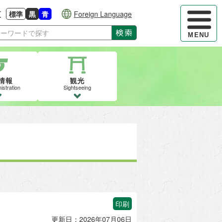
ハンバーガ
更
標準
黒
青
Foreign Language
大きさに戻す
る
背景色の変更：白
背景色の変更：黒
背景色の変更：青
検索
MENU
情報
観光
istration
Sightseeing
印刷
更新日：2026年07月06日