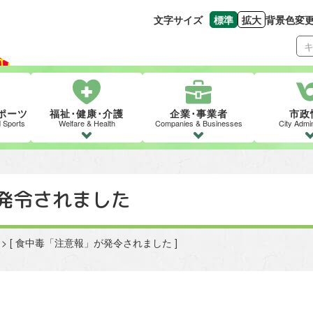
文字サイズ
標準
拡大
背景色変
文字の大きさをもとの
文字を大きくす
ポーツ
福祉･健康･介護
企業･事業者
市政
d Sports
Welfare & Health
Companies & Businesses
City Admin
発令されました
 > [ 食中毒「注意報」が発令されました ]