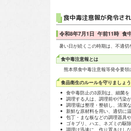
食中毒注意報が発令され
令和8年7月1日 午前11時 
暑い日が続くこの時期は、不適切
食中毒注意報とは
熊本県食中毒注意報等発令要領に
食品衛生のルールを守りましょう
食中毒防止の3原則は、細菌を
調理する人は、調理前や汚染
調理場は整理・整頓し、清潔
新鮮な原材料を用い、適切に
包丁・まな板などの調理器具
ゴキブリ、ハエ、ネズミの駆
調理は迅速に、作り置きはし