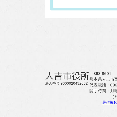
人吉市役所
〒868-8601
熊本県人吉市西
法人番号:9000020432032
代表電話：
096
開庁時間：
月
（
著作権お