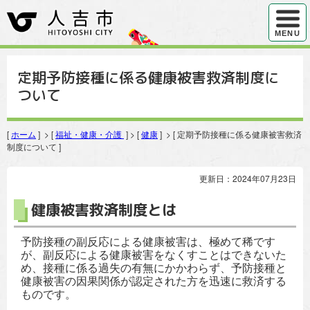
ハンバ
MENU
定期予防接種に係る健康被害救済制度に
ついて
[
ホーム
] > [
福祉・健康・介護
] > [
健康
] > [ 定期予防接種に係る健康被害救済
制度について ]
更新日：2024年07月23日
健康被害救済制度とは
予防接種の副反応による健康被害は、極めて稀です
が、副反応による健康被害をなくすことはできないた
め、接種に係る過失の有無にかかわらず、予防接種と
健康被害の因果関係が認定された方を迅速に救済する
ものです。