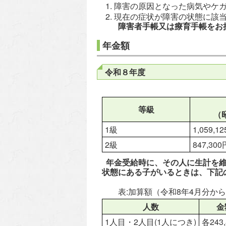
障害の原因となった病気やケ
現在の症状が障害の状態に該
障害者手帳又は療育手帳をお
年金額
令和８年度
等級
（
1級
1,059,
2級
847,3
年金受給時に、その人に生計を維持
状態にある子がいるときは、下記
表:加算額（令和8年4月分か
人数
金
1人目・2人目(1人につき)
各243