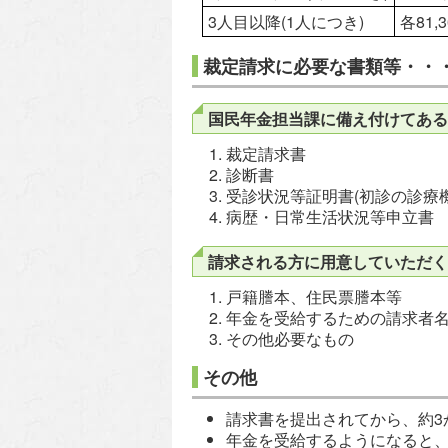
3人目以降(1人につき)
各81,
裁定請求に必要な書類等・・
国民年金担当課に備え付けてある
裁定請求書
診断書
受診状況等証明書(初診の診療
病歴・日常生活状況等申立書
請求される方に用意していただく
戸籍謄本、住民票謄本等
年金を受給するための請求者
その他必要なもの
その他
請求書を提出されてから、約3
年金を受給するようになると、