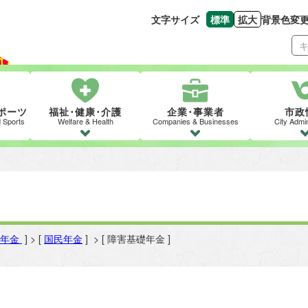
文字サイズ
標準
拡大
背景色変
文字の大きさをもとの
文字を大きくす
ポーツ
福祉･健康･介護
企業･事業者
市政
d Sports
Welfare & Health
Companies & Businesses
City Admin
・年金
] > [
国民年金
] > [ 障害基礎年金 ]