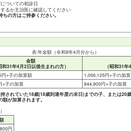
ガについての初診日
当するか主治医に確認してください
持ちの方はご持参ください。
表:年金額（令和8年4月分から）
金額
昭和31年4月2日以後生まれの方）
（昭和31年
125円+子の加算額
1,056,125円+子の加
00円+子の加算
844,900円+子の加算
されていた18歳(18歳到達年度の末日)までの子、または20
の額が加算されます。
ら）
額
,800円