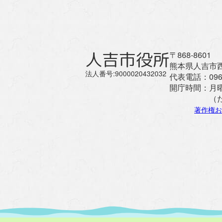
人吉市役所
〒868-8601
熊本県人吉市西
法人番号:9000020432032
代表電話：
096
開庁時間：
月
（
著作権お