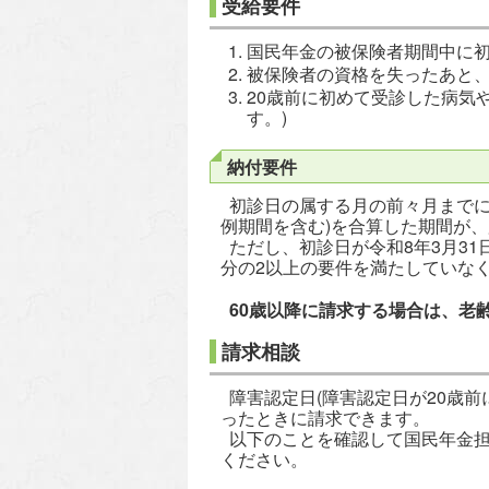
受給要件
国民年金の被保険者期間中に
被保険者の資格を失ったあと、
20歳前に初めて受診した病気
す。)
納付要件
初診日の属する月の前々月までに
例期間を含む)を合算した期間が、
ただし、初診日が令和8年3月3
分の2以上の要件を満たしていな
60歳以降に請求する場合は、老
請求相談
障害認定日(障害認定日が20歳前
ったときに請求できます。
以下のことを確認して国民年金担
ください。