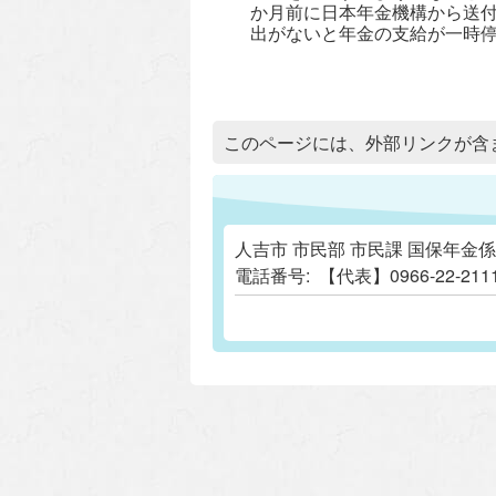
か月前に日本年金機構から送
出がないと年金の支給が一時
追加情報：外部リンク
このページには、外部リンクが含
人吉市 市民部 市民課 国保年金係
電話番号:
【代表】0966-22-