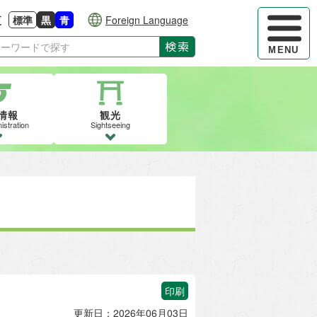
ハンバーガ
更
標準
黒
青
Foreign Language
大きさに戻す
る
背景色の変更：白
背景色の変更：黒
背景色の変更：青
検索
MENU
情報
観光
istration
Sightseeing
印刷
更新日：2026年06月03日