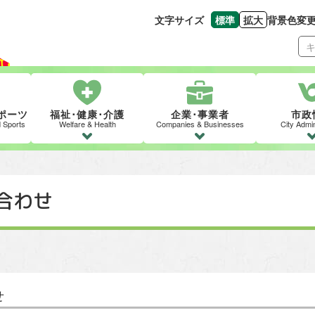
文字サイズ
標準
拡大
背景色変
文字の大きさをもとの
文字を大きくす
ポーツ
福祉･健康･介護
企業･事業者
市政
d Sports
Welfare & Health
Companies & Businesses
City Admin
合わせ
せ