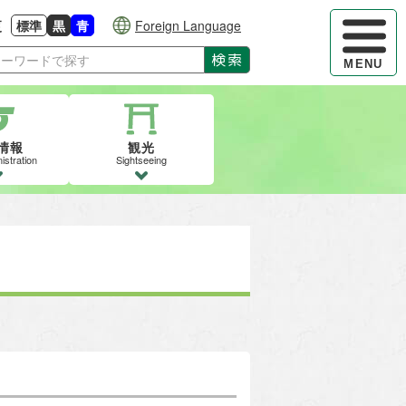
ハンバーガ
更
標準
黒
青
Foreign Language
大きさに戻す
る
背景色の変更：白
背景色の変更：黒
背景色の変更：青
検索
MENU
情報
観光
istration
Sightseeing