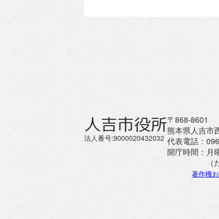
人吉市役所
〒868-8601
熊本県人吉市西
法人番号:9000020432032
代表電話：
096
開庁時間：
月
（
著作権お