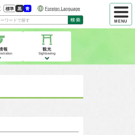
ハンバーガ
更
標準
黒
青
Foreign Language
大きさに戻す
る
背景色の変更：白
背景色の変更：黒
背景色の変更：青
検索
MENU
情報
観光
istration
Sightseeing