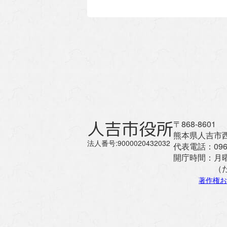
人吉市役所
〒868-8601
熊本県人吉市西
法人番号:9000020432032
代表電話：
096
開庁時間：
月
（
著作権お