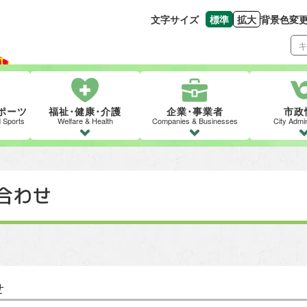
文字サイズ
標準
拡大
背景色変
文字の大きさをもとの
文字を大きくす
ポーツ
福祉･健康･介護
企業･事業者
市政
d Sports
Welfare & Health
Companies & Businesses
City Admin
合わせ
せ