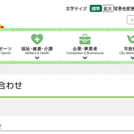
文字サイズ
標準
拡大
背景色変
文字の大きさをもとの
文字を大きくす
ポーツ
福祉･健康･介護
企業･事業者
市政
d Sports
Welfare & Health
Companies & Businesses
City Admin
合わせ
せ