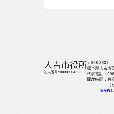
人吉市役所
〒868-8601
熊本県人吉市西
法人番号:9000020432032
代表電話：
096
開庁時間：
月
（
著作権お