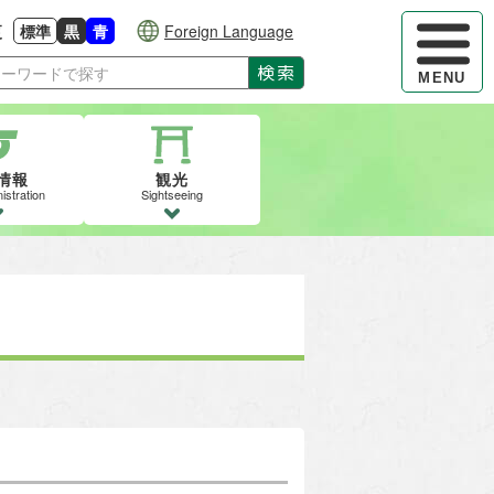
ハンバーガ
更
標準
黒
青
Foreign Language
大きさに戻す
る
背景色の変更：白
背景色の変更：黒
背景色の変更：青
検索
MENU
情報
観光
istration
Sightseeing