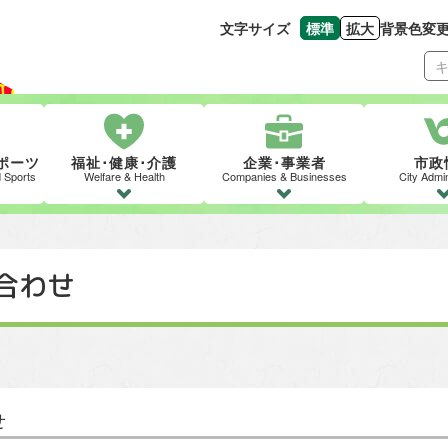
文字サイズ
標準
拡大
背景色変
文字の大きさをもとの
文字を大きくす
ポーツ
福祉･健康･介護
企業･事業者
市政
d Sports
Welfare & Health
Companies & Businesses
City Admin
合わせ
せ