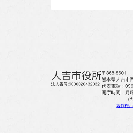
人吉市役所
〒868-8601
熊本県人吉市西
法人番号:9000020432032
代表電話：
096
開庁時間：
月
（
著作権お