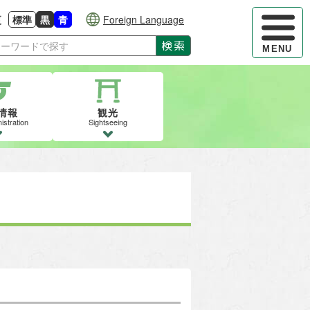
ハンバーガ
更
標準
黒
青
Foreign Language
大きさに戻す
る
背景色の変更：白
背景色の変更：黒
背景色の変更：青
検索
MENU
情報
観光
istration
Sightseeing