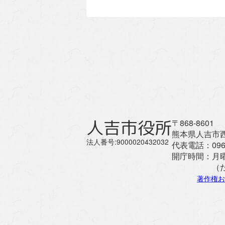
人吉市役所
〒868-8601
熊本県人吉市西
法人番号:9000020432032
代表電話：
096
開庁時間：
月
（
著作権お