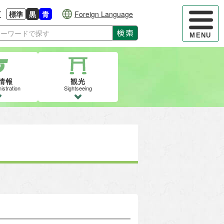
ハンバーガ
更
標準
黒
青
Foreign Language
大きさに戻す
る
背景色の変更：白
背景色の変更：黒
背景色の変更：青
検索
MENU
情報
観光
istration
Sightseeing