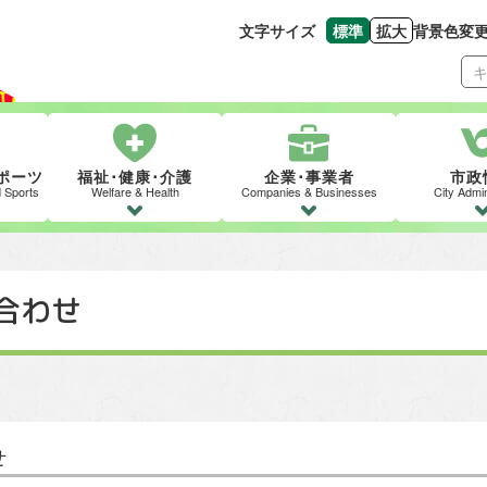
文字サイズ
標準
拡大
背景色変
文字の大きさをもとの
文字を大きくす
ポーツ
福祉･健康･介護
企業･事業者
市政
d Sports
Welfare & Health
Companies & Businesses
City Admin
合わせ
せ