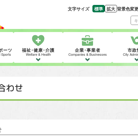
文字サイズ
標準
拡大
背景色変
文字の大きさをもとの
文字を大きくす
ポーツ
福祉･健康･介護
企業･事業者
市政
d Sports
Welfare & Health
Companies & Businesses
City Admin
合わせ
せ