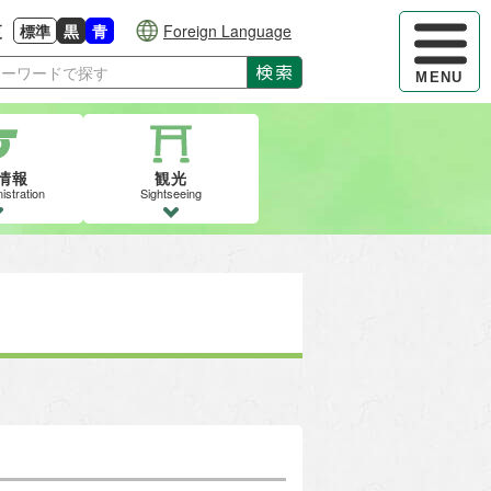
ハンバーガ
更
標準
黒
青
Foreign Language
大きさに戻す
る
背景色の変更：白
背景色の変更：黒
背景色の変更：青
検索
MENU
情報
観光
istration
Sightseeing