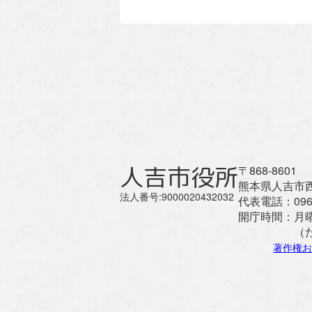
人吉市役所
〒868-8601
熊本県人吉市西
法人番号:9000020432032
代表電話：
096
開庁時間：
月
（
著作権お