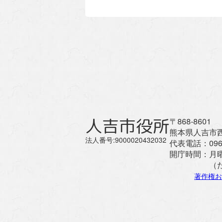
人吉市役所
〒868-8601
熊本県人吉市西
法人番号:9000020432032
代表電話：
096
開庁時間：
月
（
著作権お