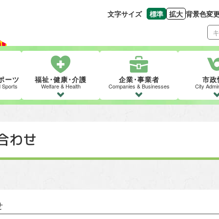
文字サイズ
標準
拡大
背景色変
文字の大きさをもとの
文字を大きくす
ポーツ
福祉･健康･介護
企業･事業者
市政
d Sports
Welfare & Health
Companies & Businesses
City Admin
合わせ
せ