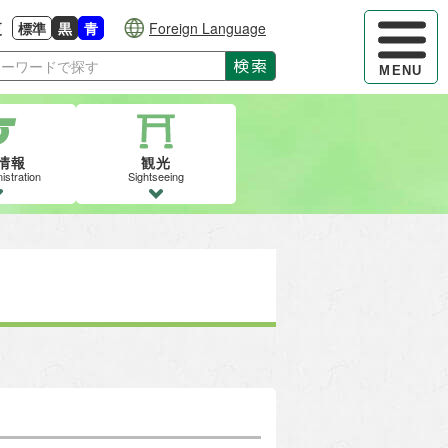
ハンバーガ
更
標準
黒
青
Foreign Language
大きさに戻す
る
背景色の変更：白
背景色の変更：黒
背景色の変更：青
検索
MENU
情報
観光
istration
Sightseeing